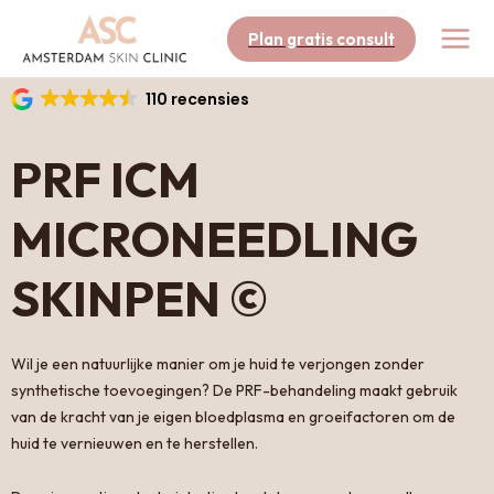
Skip
to
Plan gratis consult
content
110 recensies
PRF ICM
MICRONEEDLING
SKINPEN ©
Wil je een natuurlijke manier om je huid te verjongen zonder
synthetische toevoegingen? De PRF-behandeling maakt gebruik
van de kracht van je eigen bloedplasma en groeifactoren om de
huid te vernieuwen en te herstellen.