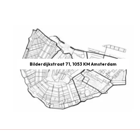
Bilderdijkstraat 71, 1053 KM Amsterdam